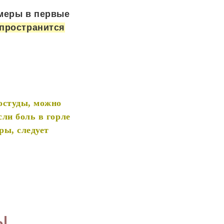
 меры в первые
спространится
остуды, можно
сли боль в горле
ры, следует
ы