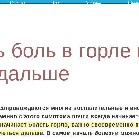
Горло
Нос
Уши
Онк
 боль в горле 
 дальше
 сопровождаются многие воспалительные и и
менно с этого симптома почти всегда начинает
 начинает болеть горло, важно своевременно 
леться дальше
. В самом начале болезни можн