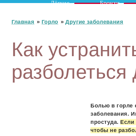
Лёгкие
Бронхи
Главная
»
Горло
»
Другие заболевания
Как устранить
разболеться
Болью в горле
заболевания. И
простуда.
Если
чтобы не разбо