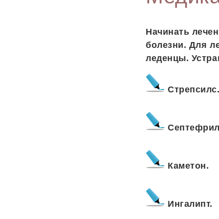
Начинать лечен
болезни. Для л
леденцы. Устра
Стрепсилс
Септефрил
Каметон.
Ингалипт.