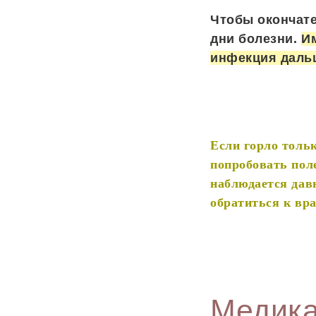
Чтобы окончате
дни болезни.
И
инфекция дальш
Если горло толь
попробовать поле
наблюдается дав
обратиться к вра
Медика