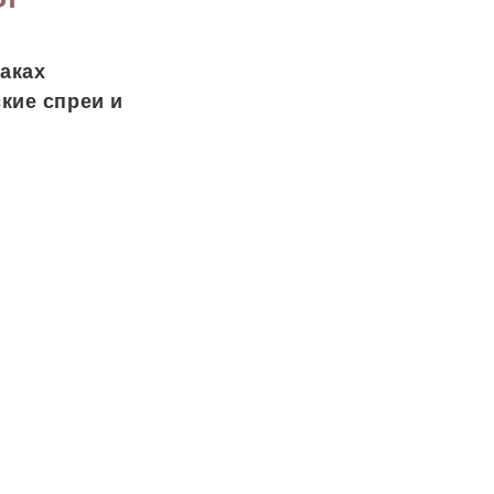
аках
кие спреи и