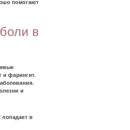
рошо помогают
боли в
левые
т и фарингит.
заболевания.
олезни и
 попадает в