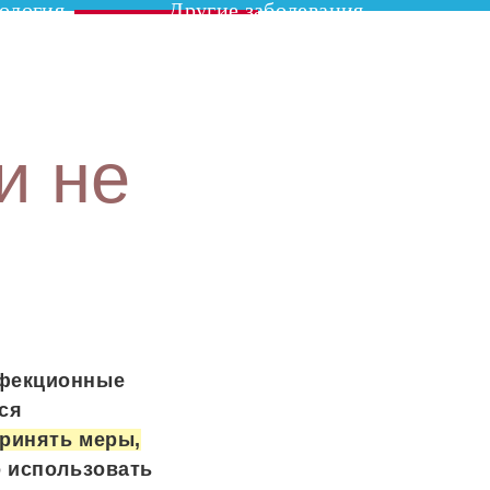
ология
Другие заболевания
и не
нфекционные
ся
принять меры,
о использовать