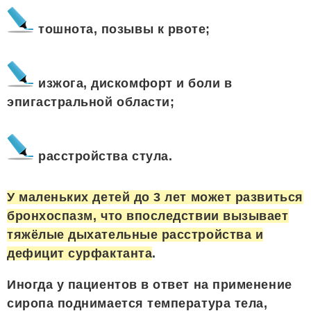
тошнота, позывы к рвоте;
изжога, дискомфорт и боли в
эпигастральной области;
расстройства стула.
У маленьких детей до 3 лет может развиться
бронхоспазм, что впоследствии вызывает
тяжёлые дыхательные расстройства и
дефицит сурфактанта
.
Иногда у пациентов в ответ на применение
сиропа поднимается температура тела,