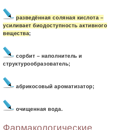
разведённая соляная кислота –
усиливает биодоступность активного
вещества
;
сорбит – наполнитель и
структурообразователь;
абрикосовый ароматизатор;
очищенная вода.
Фармакологические