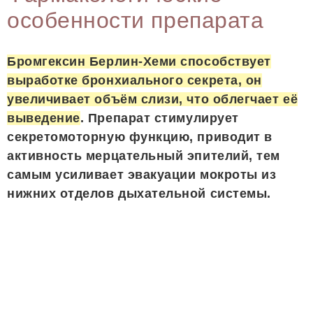
особенности препарата
Бромгексин Берлин-Хеми способствует
выработке бронхиального секрета, он
увеличивает объём слизи, что облегчает её
выведение
. Препарат стимулирует
секретомоторную функцию, приводит в
активность мерцательный эпителий, тем
самым усиливает эвакуации мокроты из
нижних отделов дыхательной системы.