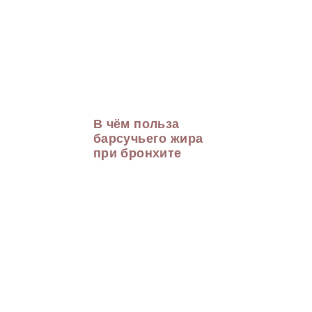
В чём польза
барсучьего жира
при бронхите