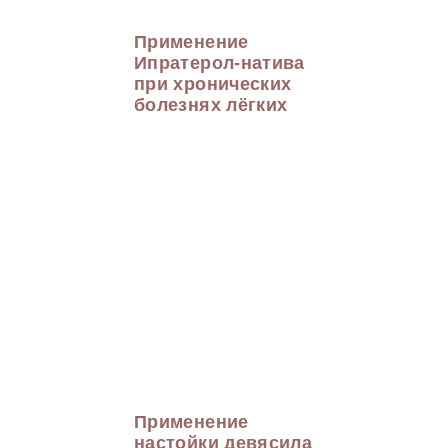
Применение
Ипратерол-натива
при хронических
болезнях лёгких
Применение
настойки девясила