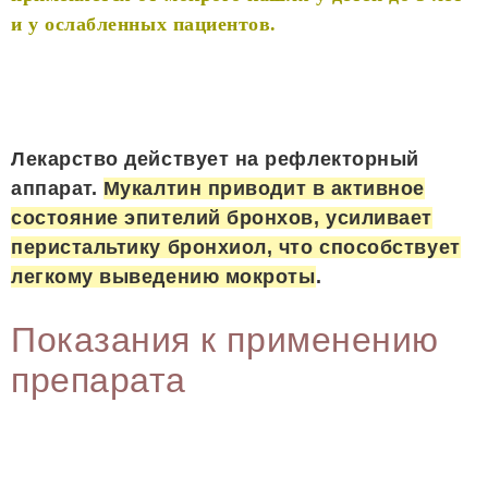
и у ослабленных пациентов.
Лекарство действует на рефлекторный
аппарат.
Мукалтин приводит в активное
состояние эпителий бронхов, усиливает
перистальтику бронхиол, что способствует
легкому выведению мокроты
.
Показания к применению
препарата