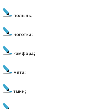
полынь;
ноготки;
камфора;
мята;
тмин;