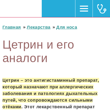
Главная
»
Лекарства
»
Для носа
Цетрин и его
аналоги
Цетрин – это антигистаминный препарат,
который назначают при аллергических
заболевания и патологиях дыхательных
путей, что сопровождаются сильными
отёками
. Этот лекарственный препарат