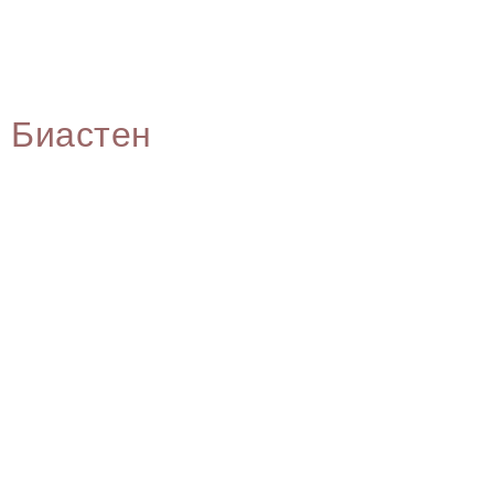
Биастен