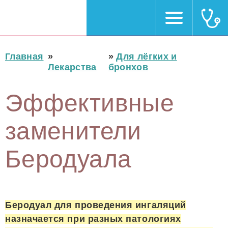
Главная
»
»
Для лёгких и
Лекарства
бронхов
Эффективные
заменители
Беродуала
Беродуал для проведения ингаляций
назначается при разных патологиях