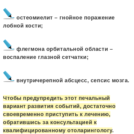
остеомиелит – гнойное поражение
лобной кости;
флегмона орбитальной области –
воспаление глазной сетчатки;
внутричерепной абсцесс, сепсис мозга.
Чтобы предупредить этот печальный
вариант развития событий, достаточно
своевременно приступить к лечению,
обратившись за консультацией к
квалифицированному отоларингологу
.