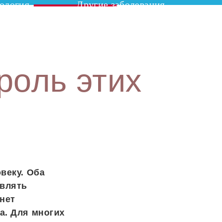
ология
Другие заболевания
роль этих
веку. Оба
авлять
нет
а. Для многих