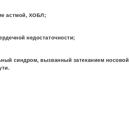
ие астмой, ХОБЛ;
ердечной недостаточности;
ьный синдром, вызванный затеканием носовой
ути.