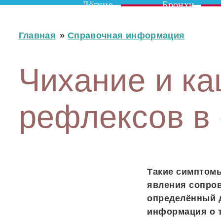
Лёгкие
Бронхи
Главная
»
Справочная информация
Чихание и ка
рефлексов в
Такие симптомы
явления сопров
определённый д
информация о т