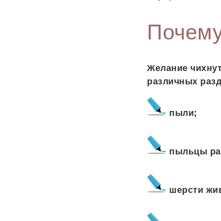
Почему
Желание чихнут
различных раз
пыли;
пыльцы ра
шерсти жи