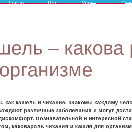
Горло
Нос
Уши
Онк
шель – какова 
 организме
, как кашель и чихание, знакомы каждому чело
ождают различные заболевания и могут дост
искомфорт. Познавательной и интересной ста
ом, каковароль чихания и кашля для организм