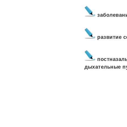
заболеван
развитие с
постназал
дыхательные п