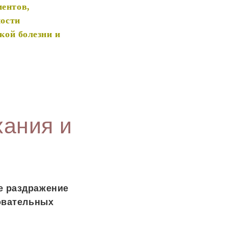
ентов,
ности
кой болезни и
хания и
е раздражение
довательных