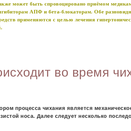
кже может быть спровоцировано приёмом медикам
нгибиторам АПФ и бета-блокаторам. Обе разновид
редств применяются с целью лечения гипертоничес
.
оисходит во время чи
ором процесса чихания является механическо
зистой носа. Далее следует несколько после