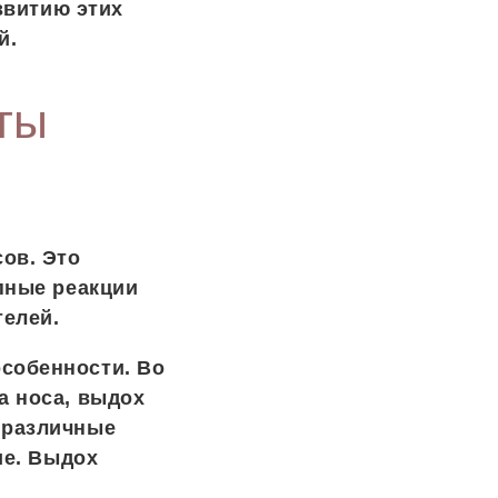
звитию этих
й.
ты
ов. Это
пные реакции
телей.
собенности. Во
а носа, выдох
 различные
ие. Выдох