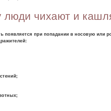
 люди чихают и кашл
ь появляется при попадании в носовую или р
дражителей:
стений;
вотных;