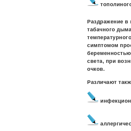
тополиного
Раздражение в 
табачного дыма
температурног
симптомом про
беременностью.
света, при воз
очков.
Различают такж
инфекцион
аллергичес