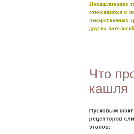
Покашливание та
относящихся к и
лекарственных с
других патологий
Что пр
кашля
Пусковым факт
рецепторов сли
этапов: