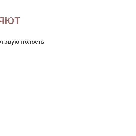
яют
отовую полость