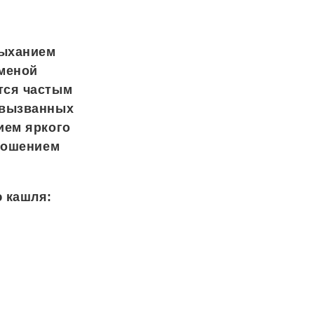
дыханием
сменой
тся частым
 вызванных
ием яркого
 ношением
 кашля: