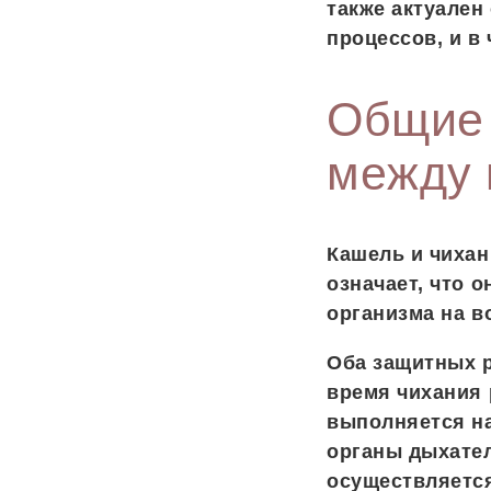
также актуален
процессов, и в
Общие 
между 
Кашель и чихан
означает, что 
организма на в
Оба защитных 
время чихания 
выполняется н
органы дыхател
осуществляется