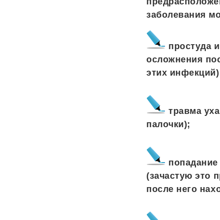
предрасположен
заболевания мо
простуда и
осложнения пос
этих инфекций)
травма уха
палочки);
попадание 
(зачастую это 
после него нах