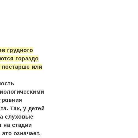
ев грудного
ются гораздо
й постарше или
ность
иологическими
троения
а. Так, у детей
да слуховые
 на стадии
это означает,