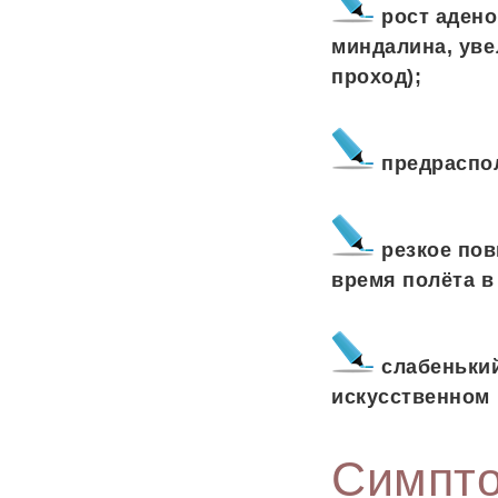
рост аден
миндалина, уве
проход);
предраспо
резкое по
время полёта в
слабенький
искусственном
Симпт