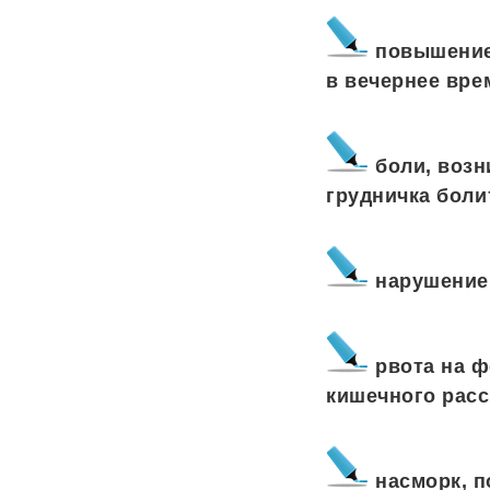
повышение
в вечернее врем
боли, возн
грудничка боли
нарушение 
рвота на ф
кишечного расс
насморк, п