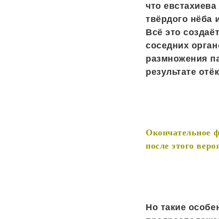
что евстахиева
твёрдого нёба 
Всё это создаё
соседних орган
размножения па
результате отёк
Окончательное ф
после этого веро
Но такие особе