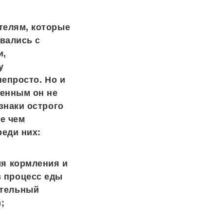
елям, которые
вались с
и,
у
непросто. Но и
ченным он не
знаки острого
е чем
еди них:
мя кормления и
в процесс еды
ательный
;