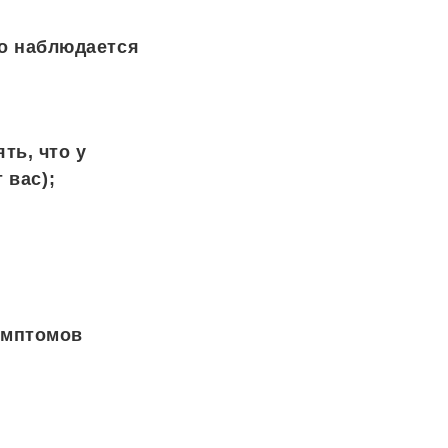
о наблюдается
ть, что у
 вас);
имптомов