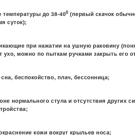
0
 температуры до 38-40
(первый скачок обычн
я суток);
икающие при нажатии на ушную раковину (поня
т ухо, можно по пыткам ручками закрыть его от
сна, беспокойство, плач, бессонница;
оне нормального стула и отсутствия других с
тройства;
окраснение кожи вокруг крыльев носа;