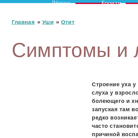
Лёгкие
Бронхи
Главная
»
Уши
»
Отит
Симптомы и л
Строение уха у
слуха у взросл
болеющего и хн
запуская там в
редко возникае
часто становит
причиной воспа