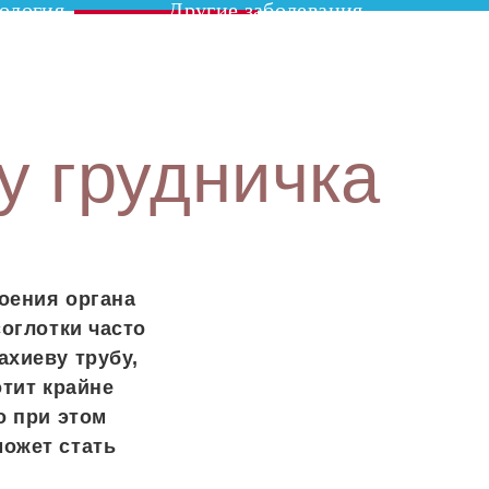
ология
Другие заболевания
у грудничка
роения органа
соглотки часто
ахиеву трубу,
отит крайне
о при этом
может стать