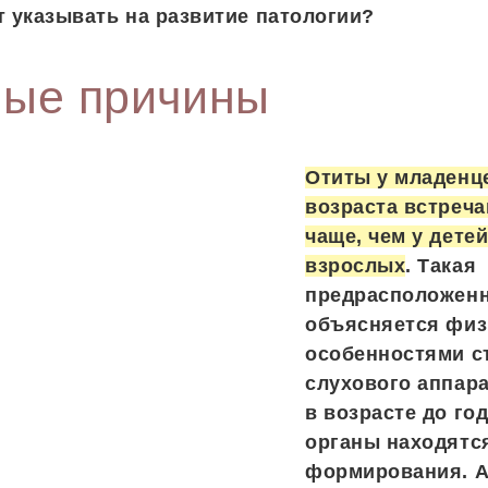
т указывать на развитие патологии?
ые причины
Отиты у младенц
возраста встреча
чаще, чем у дете
взрослых
. Такая
предрасположен
объясняется физ
особенностями с
слухового аппарат
в возрасте до го
органы находятся
формирования. А 