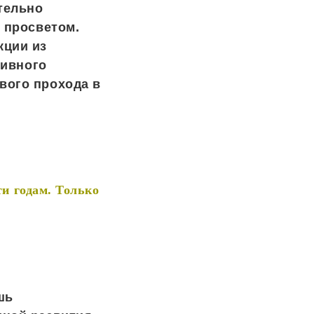
тельно
 просветом.
кции из
тивного
вого прохода в
и годам. Только
шь