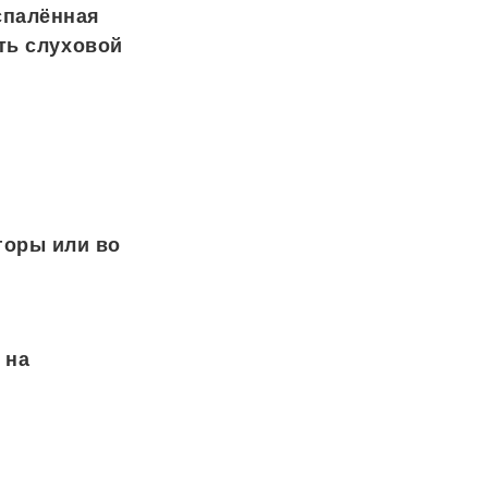
спалённая
ть слуховой
горы или во
 на