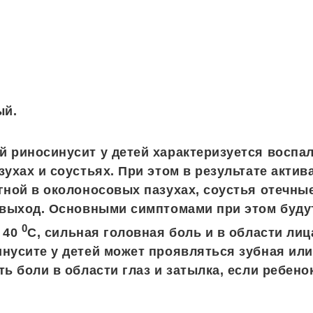
ый.
 риносинусит у детей характеризуется восп
зухах и соустьях. При этом в результате актив
гной в околоносовых пазухах, соустья отечные
о выход. Основными симптомами при этом буд
0
 40
С, сильная головная боль и в области лиц
нусите у детей может проявляться зубная или
ть боли в области глаз и затылка, если ребено