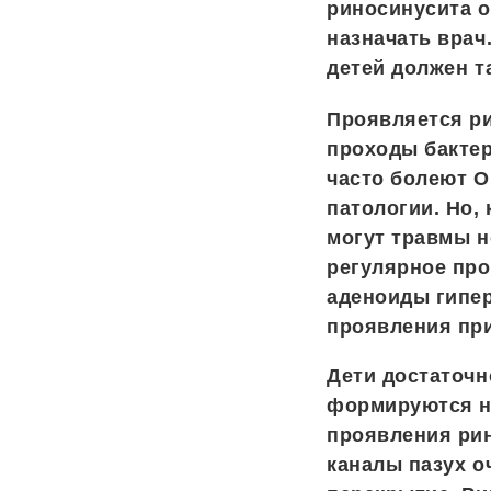
риносинусита о
назначать врач
детей должен т
Проявляется ри
проходы бактер
часто болеют О
патологии. Но,
могут травмы н
регулярное про
аденоиды гипер
проявления при
Дети достаточн
формируются на
проявления рин
каналы пазух о