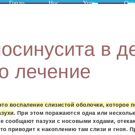
Горло
Нос
Уши
Онк
осинусита в д
го лечение
это воспаление слизистой оболочки, которое 
азухи
. При этом поражаются одна или нескольк
е сообщают пазухи с носовыми ходами, отека
то приводит к накоплению там слизи и гноя. 