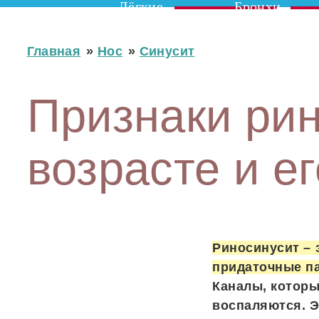
Лёгкие
Бронхи
Главная
»
Нос
»
Синусит
Признаки рин
возрасте и е
Риносинусит – 
придаточные п
Каналы, которы
воспаляются. Э