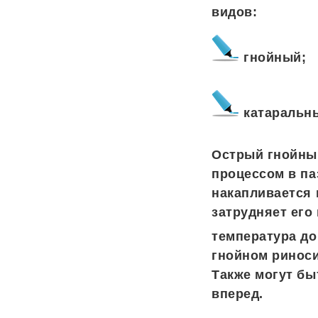
видов:
гнойный;
катаральн
Острый гнойный
процессом в па
накапливается 
затрудняет ег
температура до
гнойном риноси
Также могут бы
вперед.