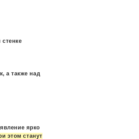
 стенке
, а также над
оявление ярко
и этом станут