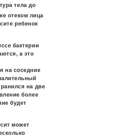
тура тела до
же отеком лица
усите ребенок
ессе бактерии
ются, а это
я на соседние
спалительный
транился на две
явление более
ние будет
сит может
есколько