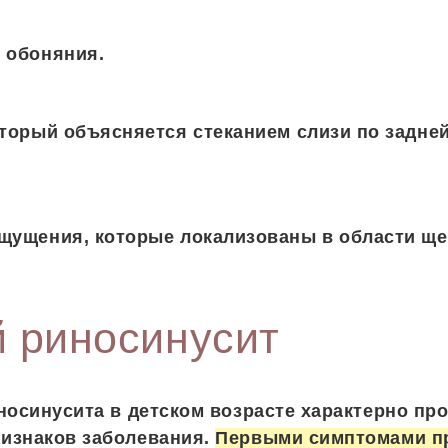
 обоняния.
торый объясняется стеканием слизи по задней
ущения, которые локализованы в области щек
 риносинусит
носинусита в детском возрасте характерно пр
изнаков заболевания.
Первыми симптомами пр