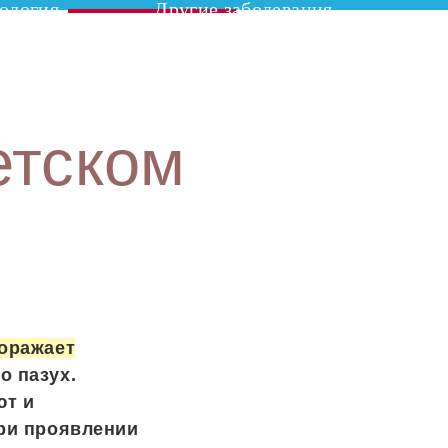
ология
Другие заболевания
етском
поражает
о пазух.
ют и
При проявлении