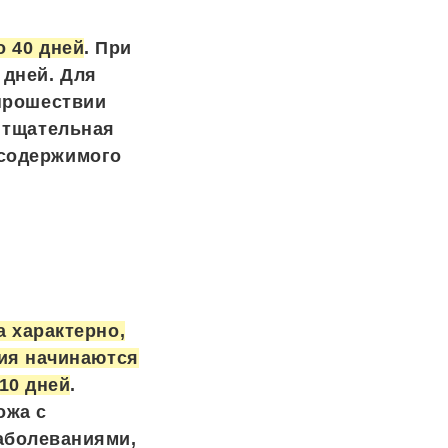
о 40 дней
. При
 дней. Для
 прошествии
е тщательная
 содержимого
 характерно,
ния начинаются
10 дней
.
ожа с
аболеваниями,