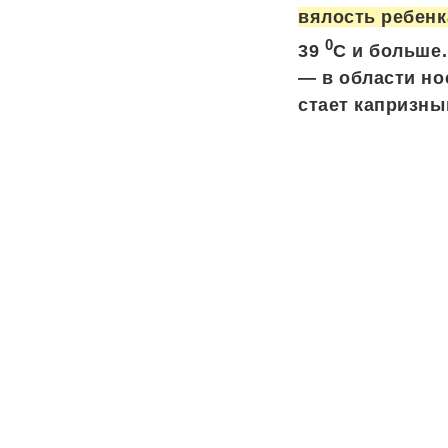
вялость ребенк
0
39
С и больше.
— в области но
стает капризны