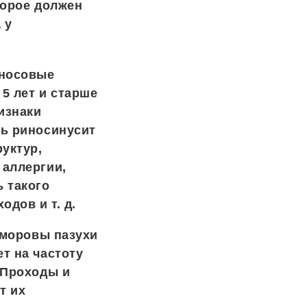
торое должен
 у
 носовые
5 лет и старше
изнаки
ть риносинусит
уктур,
 аллергии,
 такого
дов и т. д.
йморовы пазухи
т на частоту
 Проходы и
т их