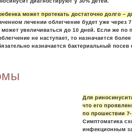
носинусит диагностируют у 30% детей.
ребенка может протекать достаточно долго – д
аченном лечении облегчение будет уже через 7
к может увеличиваться до 10 дней. Если же по
облегчение не наступает, то назначается боле
бязательно назначается бактериальный посев
омы
Для риносинусита
что его проявле
по прошествии 7-
Симптоматика сх
инфекционным з