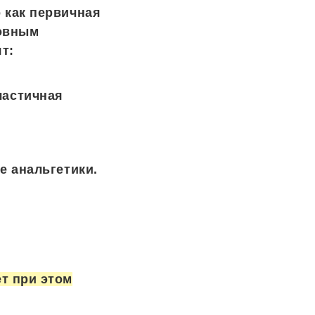
 как первичная
новным
т:
частичная
е анальгетики.
т при этом