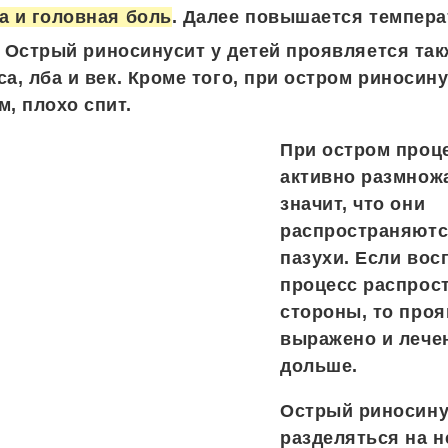
а и головная боль
. Далее повышается темпера
 Острый риносинусит у детей проявляется так
са, лба и век. Кроме того, при остром риносин
м, плохо спит.
При остром проц
активно размножа
значит, что они
распространяютс
пазухи. Если во
процесс распрос
стороны, то про
выражено и лече
дольше.
Острый риносину
разделяться на н