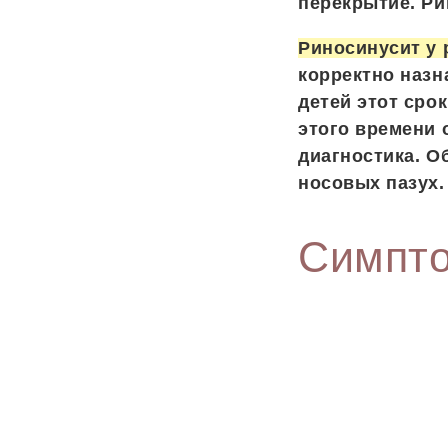
перекрытие. Ри
Риносинусит у 
корректно назн
детей этот сро
этого времени 
диагностика. О
носовых пазух.
Симпт