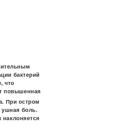
алительным
ации бактерий
, что
ут повышенная
а. При остром
 ушная боль.
к наклоняется