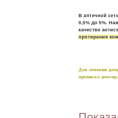
В аптечной сет
0,5% до 5%. На
качестве антис
протирания кож
Для лечения допу
прописал доктор
Показа