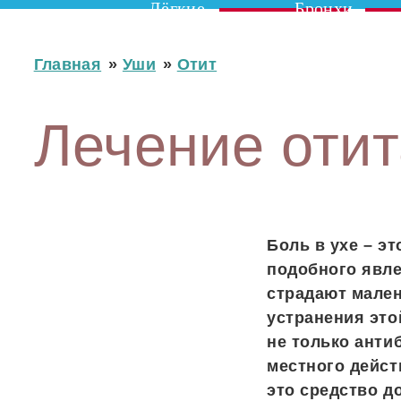
Лёгкие
Бронхи
Главная
»
Уши
»
Отит
Лечение оти
Боль в ухе – эт
подобного явле
страдают мален
устранения это
не только анти
местного дейст
это средство д