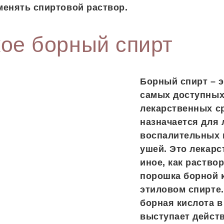
енять спиртовой раствор.
кое борный спирт
Борный спирт – э
самых доступны
лекарственных ср
назначается для 
воспалительных 
ушей. Это лекарс
иное, как раствор
порошка борной 
этиловом спирте
борная кислота в
выступает дейс