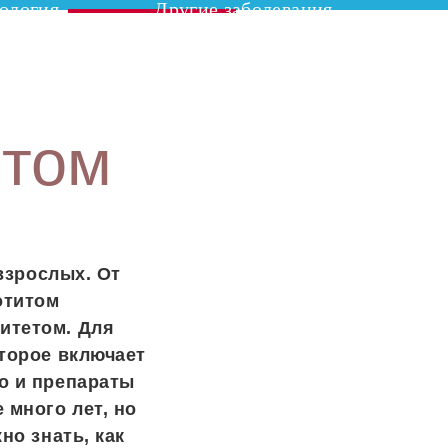
ология
Другие заболевания
ртом
 взрослых. От
отитом
итетом. Для
оторое включает
о и препараты
 много лет, но
но знать, как