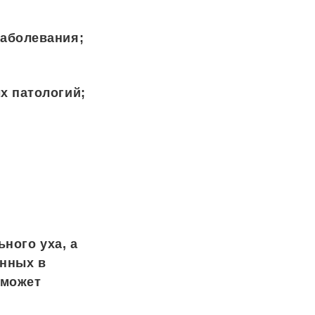
заболевания;
х патологий;
ного уха, а
енных в
 может