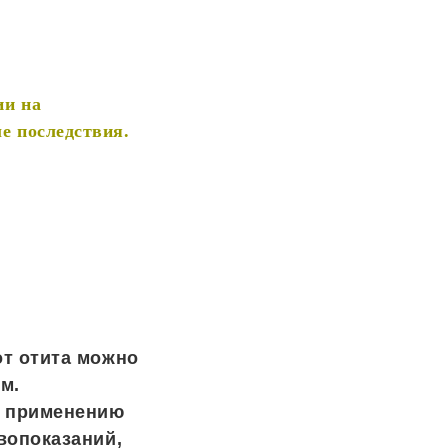
ии на
е последствия.
от отита можно
м.
о применению
вопоказаний,