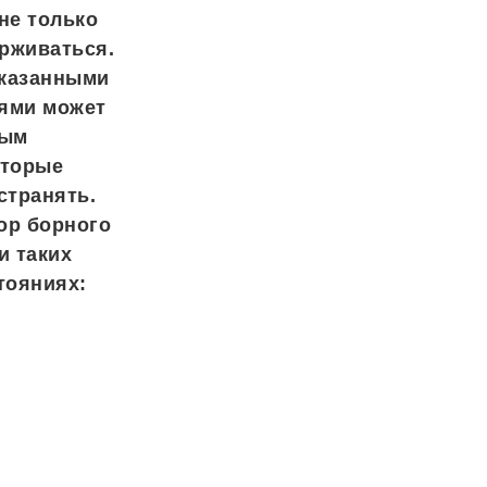
не только
ерживаться.
указанными
ями может
ным
оторые
странять.
ор борного
и таких
тояниях: