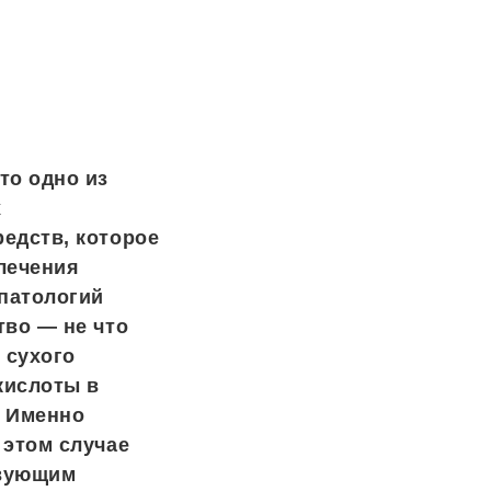
то одно из
х
едств, которое
лечения
патологий
тво — не что
 сухого
кислоты в
. Именно
 этом случае
твующим