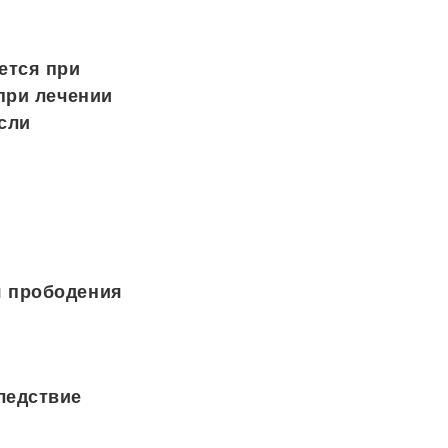
ется при
при лечении
если
я прободения
ледствие