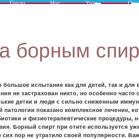
Горло
Нос
Уши
Онк
та борным спи
о большое испытание как для детей, так и для
ния не застрахован никто, но особенно часто 
ькие детки и люди с сильно сниженным иммун
й патологии показано комплексное лечение, к
биотики и физиотерапевтические процедуры, н
вия. Борный спирт при отите используется уже
о сих пор не утратило своей популярности. Важ