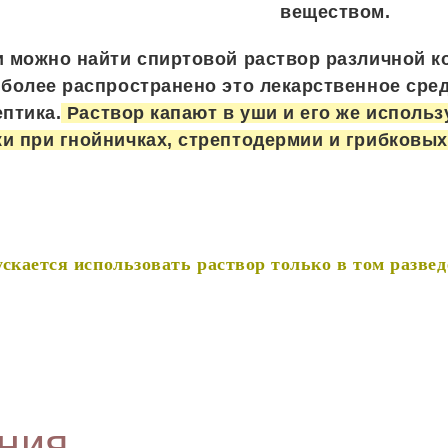
веществом.
и можно найти спиртовой раствор различной к
иболее распространено это лекарственное сре
ептика.
Раствор капают в уши и его же использ
и при гнойничках, стрептодермии и грибковых
скается использовать раствор только в том развед
.
ния