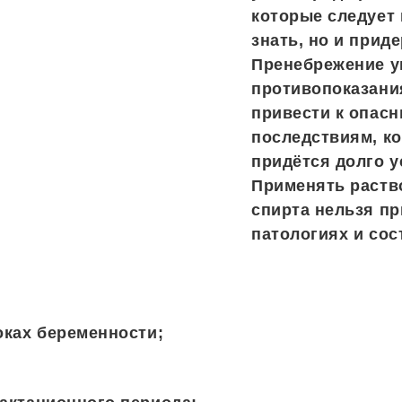
которые следует 
знать, но и прид
Пренебрежение 
противопоказани
привести к опас
последствиям, к
придётся долго у
Применять раств
спирта нельзя пр
патологиях и сос
оках беременности;