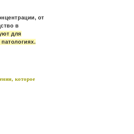
онцентрации, от
дство в
уют для
 патологиях.
ении, которое